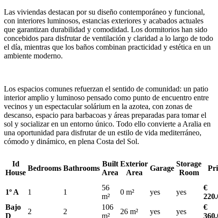
Las viviendas destacan por su diseño contemporáneo y funcional,
con interiores luminosos, estancias exteriores y acabados actuales
que garantizan durabilidad y comodidad. Los dormitorios han sido
concebidos para disfrutar de ventilación y claridad a lo largo de todo
el día, mientras que los baños combinan practicidad y estética en un
ambiente moderno.
Los espacios comunes refuerzan el sentido de comunidad: un patio
interior amplio y luminoso pensado como punto de encuentro entre
vecinos y un espectacular solárium en la azotea, con zonas de
descanso, espacio para barbacoas y áreas preparadas para tomar el
sol y socializar en un entorno único. Todo ello convierte a Aralia en
una oportunidad para disfrutar de un estilo de vida mediterráneo,
cómodo y dinámico, en plena Costa del Sol.
Id
Built
Exterior
Storage
Bedrooms
Bathrooms
Garage
Pri
House
Area
Area
Room
56
€
1º A
1
1
0
m²
yes
yes
m²
220.
Bajo
106
€
2
2
26
m²
yes
yes
D
m²
360.