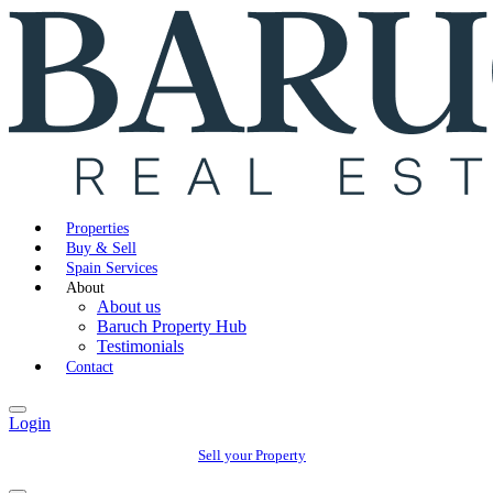
Properties
Buy & Sell
Spain Services
About
About us
Baruch Property Hub
Testimonials
Contact
Login
Sell your Property