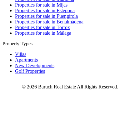
Properties for sale in Mijas
Properties for sale in Estepona
Properties for sale in Fuengirola
Properties for sale in Benalmádena
Properties for sale in Torrox
Properties for sale in Málaga
Property Types
Villas
Apartments
New Developments
Golf Properties
©
2026
Baruch Real Estate All Rights Reserved.