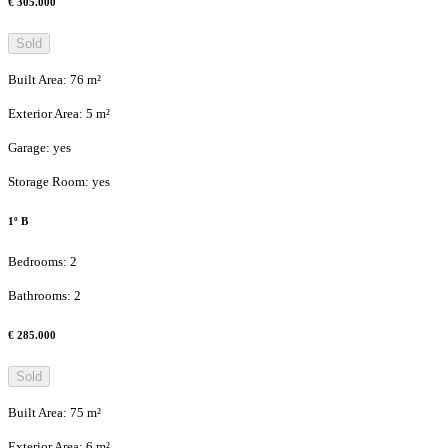
€ 305.000
Sold
Built Area
:
76
m²
Exterior Area
:
5
m²
Garage
:
yes
Storage Room
:
yes
1º B
Bedrooms
:
2
Bathrooms
:
2
€ 285.000
Sold
Built Area
:
75
m²
Exterior Area
:
6
m²