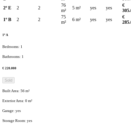
76
€
2º E
2
2
5
m²
yes
yes
m²
305.
75
€
1º B
2
2
6
m²
yes
yes
m²
285.
1º A
Bedrooms
:
1
Bathrooms
:
1
€ 220.000
Sold
Built Area
:
56
m²
Exterior Area
:
0
m²
Garage
:
yes
Storage Room
:
yes