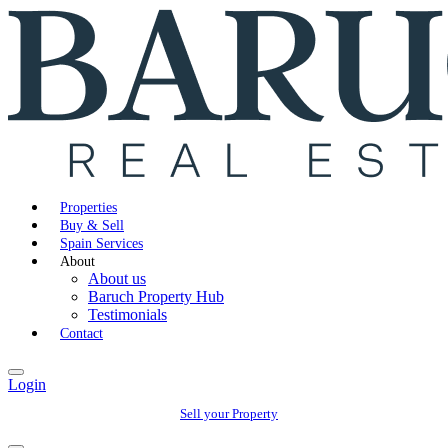
Properties
Buy & Sell
Spain Services
About
About us
Baruch Property Hub
Testimonials
Contact
Login
Sell your Property