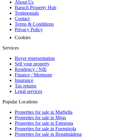
About Us
Baruch Property Hub
Testimonials
Contact
Terms & Conditions
Privacy Policy
Cookies
Services
Buyer representation
Sell your property
Residency / NIE
Finance / Mortgage
Insurance
Tax returns
Legal services
Popular Locations
Properties for sale in Marbella
Properties for sale in Mijas
Properties for sale in Estepona
Properties for sale in Fuengirola
Properties for sale in Benalmádena