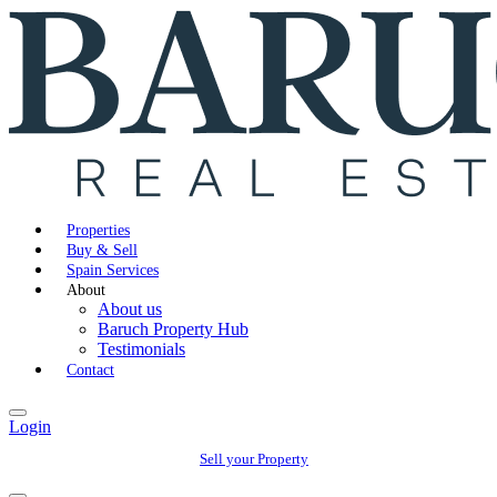
Properties
Buy & Sell
Spain Services
About
About us
Baruch Property Hub
Testimonials
Contact
Login
Sell your Property